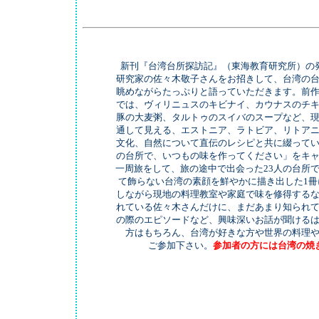
新刊『台湾台所探訪記』（東海教育研究所）の
研究家の佐々木敬子さんをお招きして、台湾の
眺めながらたっぷりと語っていただきます。前
では、ヴィリニュスのキビナイ、カウナスのチ
豚の大麦粥、タルトゥのスイバのスープなど、
通して見える、エストニア、ラトビア、リトア
文化、自然について直伝のレシピと共に綴って
の台所で、いつもの味を作ってください」をキ
一周旅をして、旅の途中で出会った23人の台所
て飾らない台湾の素顔を鮮やかに描き出した1冊
しながら現地の料理教室や家庭で味を修得する
れている佐々木さんだけに、まだあまり知られ
の際のエピソードなど、興味深いお話が聞ける
方はもちろん、台湾が好きな方や世界の料理
ご参加下さい。
参加者の方には台湾の焼