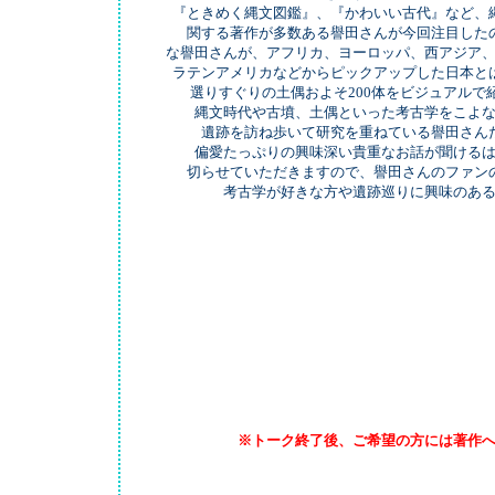
『ときめく縄文図鑑』、『かわいい古代』など、
関する著作が多数ある譽田さんが今回注目した
な譽田さんが、アフリカ、ヨーロッパ、西アジア
ラテンアメリカなどからピックアップした日本と
選りすぐりの土偶およそ200体をビジュアルで
縄文時代や古墳、土偶といった考古学をこよ
遺跡を訪ね歩いて研究を重ねている譽田さん
偏愛たっぷりの興味深い貴重なお話が聞ける
切らせていただきますので、譽田さんのファン
考古学が好きな方や遺跡巡りに興味のあ
※トーク終了後、ご希望の方には著作