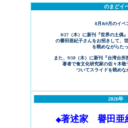
のまどイ
8月&9月のイ
8/27（木）に新刊『世界の土
の譽田亜紀子さんをお招きして、
を眺めながらた
また、9/10（木）に新刊『台湾台
著者で食文化研究家の佐々木敬
ついてスライドを眺めな
2026年
著述家 譽田
◆